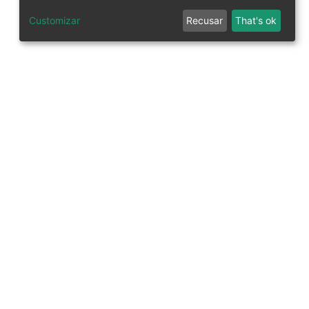
Customizar
Recusar
That's ok
tworks