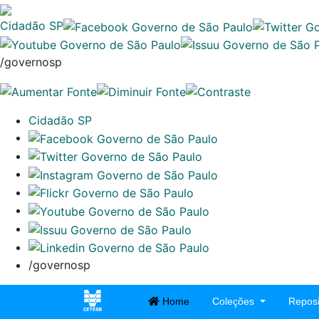
Cidadão SP
/governosp
Cidadão SP
/governosp
Home
Coleções
Reposi