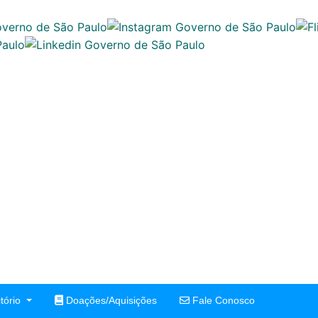
tório
Doações/Aquisições
Fale Conosco