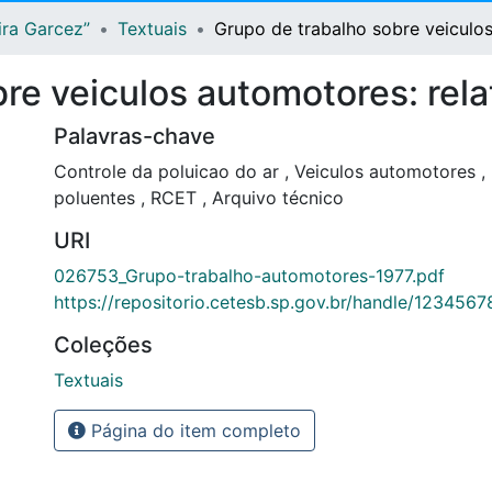
ira Garcez”
Textuais
Grupo de trabalho sobre veiculos 
re veiculos automotores: relat
Palavras-chave
Controle da poluicao do ar
,
Veiculos automotores
,
poluentes
,
RCET
,
Arquivo técnico
URI
026753_Grupo-trabalho-automotores-1977.pdf
https://repositorio.cetesb.sp.gov.br/handle/123456
Coleções
Textuais
Página do item completo