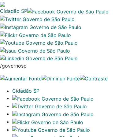
Cidadão SP
/governosp
Cidadão SP