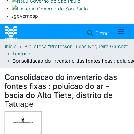
/governosp
(current)
Entrar
Início
Biblioteca “Professor Lucas Nogueira Garcez”
Home
Textuais
Consolidacao do inventario das fontes fixas : poluicao
Coleções
Consolidacao do inventario das
Repositório
fontes fixas : poluicao do ar -
bacia do Alto Tiete, distrito de
Doações/Aquisições
Tatuape
Fale Conosco