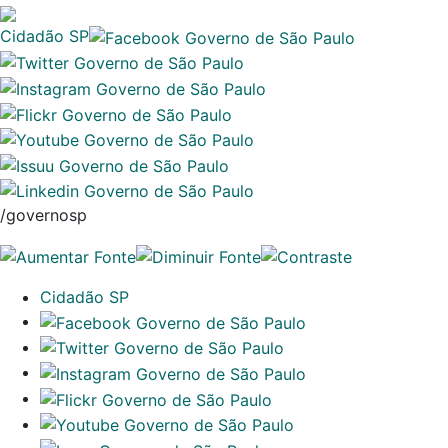
Cidadão SP
/governosp
Cidadão SP