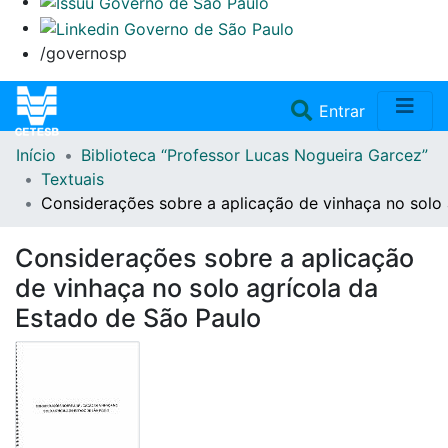
/governosp
(current)
Entrar
Início
Biblioteca “Professor Lucas Nogueira Garcez”
Home
Textuais
Considerações sobre a aplicação de vinhaça no solo 
Coleções
Considerações sobre a aplicação
Repositório
de vinhaça no solo agrícola da
Estado de São Paulo
Doações/Aquisições
Fale Conosco