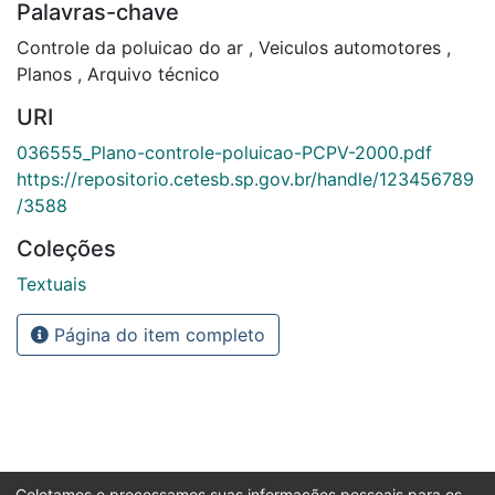
Palavras-chave
Controle da poluicao do ar
,
Veiculos automotores
,
Planos
,
Arquivo técnico
URI
036555_Plano-controle-poluicao-PCPV-2000.pdf
https://repositorio.cetesb.sp.gov.br/handle/123456789
/3588
Coleções
Textuais
Página do item completo
Coletamos e processamos suas informações pessoais para os