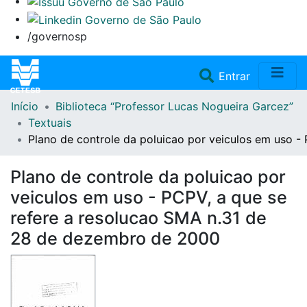
/governosp
(current)
Entrar
Início
Biblioteca “Professor Lucas Nogueira Garcez”
Home
Textuais
Plano de controle da poluicao por veiculos em uso 
Coleções
Plano de controle da poluicao por
Repositório
veiculos em uso - PCPV, a que se
refere a resolucao SMA n.31 de
Doações/Aquisições
28 de dezembro de 2000
Fale Conosco