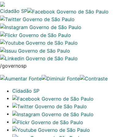
Cidadão SP
/governosp
Cidadão SP