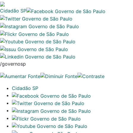
Cidadão SP
/governosp
Cidadão SP