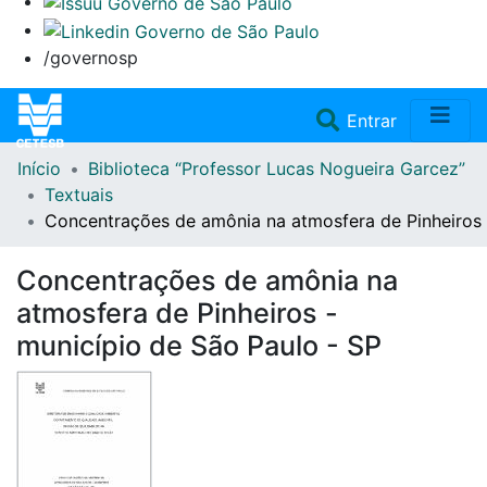
/governosp
(current)
Entrar
Início
Biblioteca “Professor Lucas Nogueira Garcez”
Home
Textuais
Concentrações de amônia na atmosfera de Pinheiros 
Coleções
Concentrações de amônia na
Repositório
atmosfera de Pinheiros -
município de São Paulo - SP
Doações/Aquisições
Fale Conosco