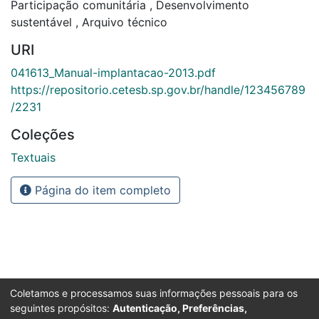
Participação comunitária
,
Desenvolvimento
sustentável
,
Arquivo técnico
URI
041613_Manual-implantacao-2013.pdf
https://repositorio.cetesb.sp.gov.br/handle/123456789
/2231
Coleções
Textuais
Página do item completo
Coletamos e processamos suas informações pessoais para os
seguintes propósitos:
Autenticação, Preferências,