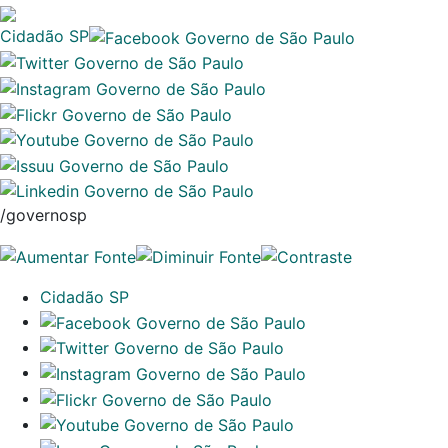
Cidadão SP
/governosp
Cidadão SP