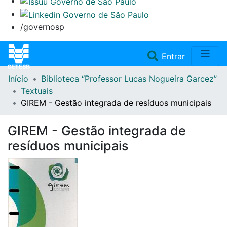
/governosp
(current)
Entrar
Início
Biblioteca “Professor Lucas Nogueira Garcez”
Home
Textuais
GIREM - Gestão integrada de resíduos municipais
Coleções
GIREM - Gestão integrada de
Repositório
resíduos municipais
Doações/Aquisições
Fale Conosco