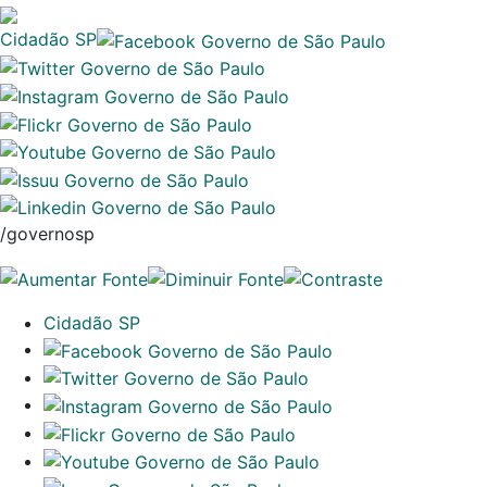
Cidadão SP
/governosp
Cidadão SP