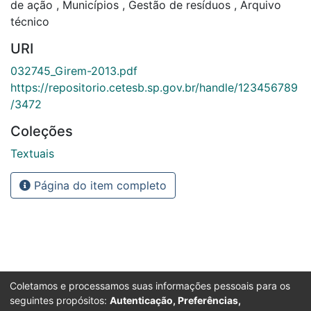
de ação
,
Municípios
,
Gestão de resíduos
,
Arquivo
técnico
URI
032745_Girem-2013.pdf
https://repositorio.cetesb.sp.gov.br/handle/123456789
/3472
Coleções
Textuais
Página do item completo
Coletamos e processamos suas informações pessoais para os
seguintes propósitos:
Autenticação, Preferências,