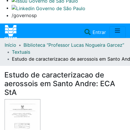
/governosp
(current)
Entrar
Início
Biblioteca “Professor Lucas Nogueira Garcez”
Home
Textuais
Estudo de caracterizacao de aerossois em Santo An
Coleções
Estudo de caracterizacao de
Repositório
aerossois em Santo Andre: ECA
StA
Doações/Aquisições
Fale Conosco