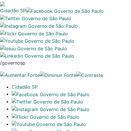
Cidadão SP
/governosp
Cidadão SP