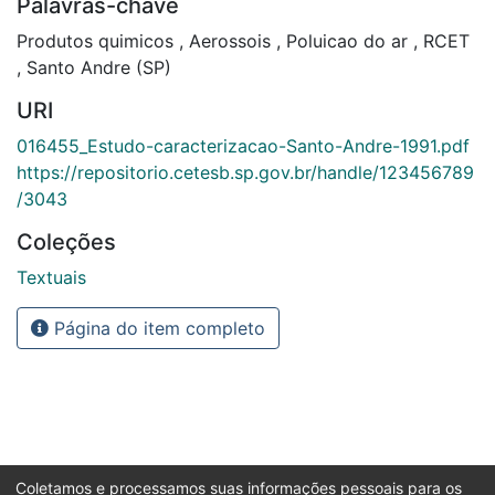
Palavras-chave
Produtos quimicos
,
Aerossois
,
Poluicao do ar
,
RCET
,
Santo Andre (SP)
URI
016455_Estudo-caracterizacao-Santo-Andre-1991.pdf
https://repositorio.cetesb.sp.gov.br/handle/123456789
/3043
Coleções
Textuais
Página do item completo
Coletamos e processamos suas informações pessoais para os