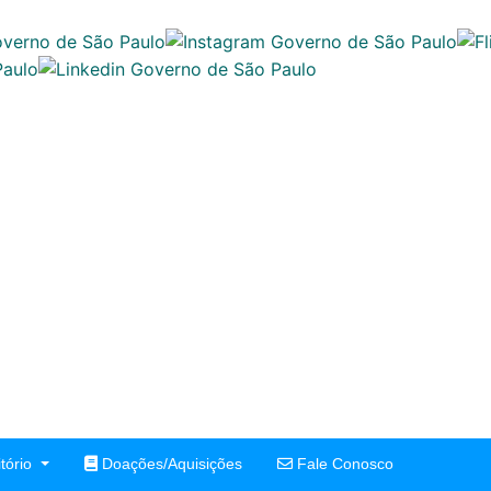
tório
Doações/Aquisições
Fale Conosco