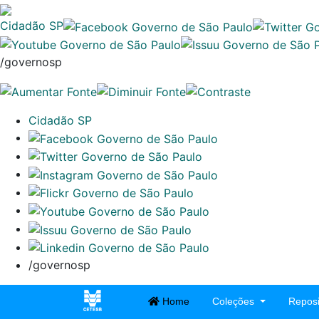
Cidadão SP
/governosp
Cidadão SP
/governosp
Home
Coleções
Reposi