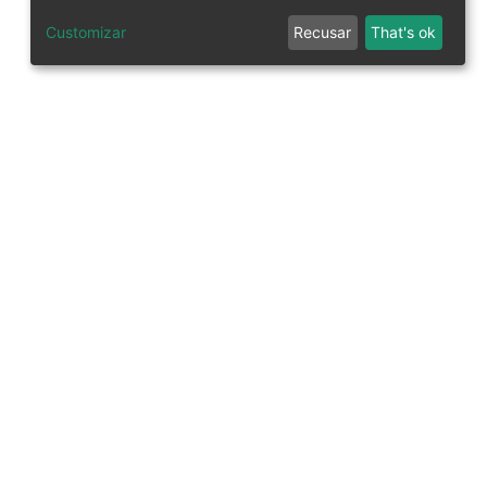
Customizar
Recusar
That's ok
tworks