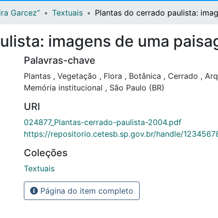
ira Garcez”
Textuais
Plantas do cerrado paulista: i
aulista: imagens de uma pai
Palavras-chave
Plantas
,
Vegetação
,
Flora
,
Botânica
,
Cerrado
,
Arq
Memória institucional
,
São Paulo (BR)
URI
024877_Plantas-cerrado-paulista-2004.pdf
https://repositorio.cetesb.sp.gov.br/handle/123456
Coleções
Textuais
Página do item completo