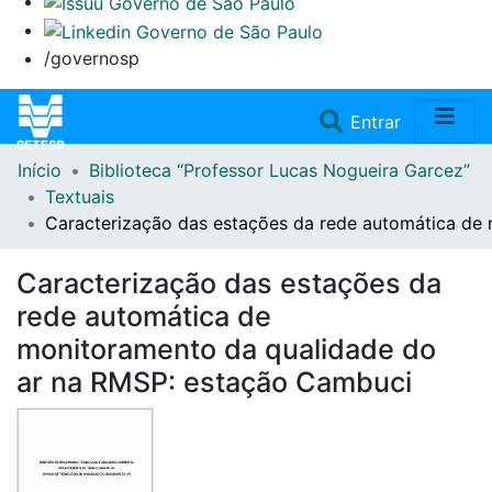
/governosp
(current)
Entrar
Início
Biblioteca “Professor Lucas Nogueira Garcez”
Home
Textuais
Caracterização das estações da rede automática de
Coleções
Caracterização das estações da
Repositório
rede automática de
monitoramento da qualidade do
Doações/Aquisições
ar na RMSP: estação Cambuci
Fale Conosco