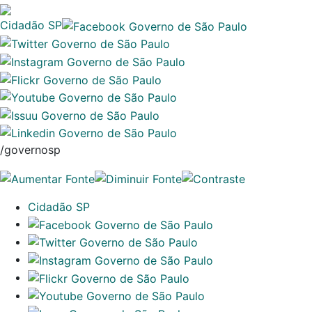
Cidadão SP
/governosp
Cidadão SP