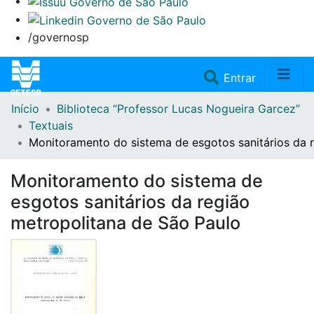
/governosp
(current)
Entrar
Início
Biblioteca “Professor Lucas Nogueira Garcez”
Home
Textuais
Monitoramento do sistema de esgotos sanitários da 
Coleções
Monitoramento do sistema de
Repositório
esgotos sanitários da região
metropolitana de São Paulo
Doações/Aquisições
Fale Conosco