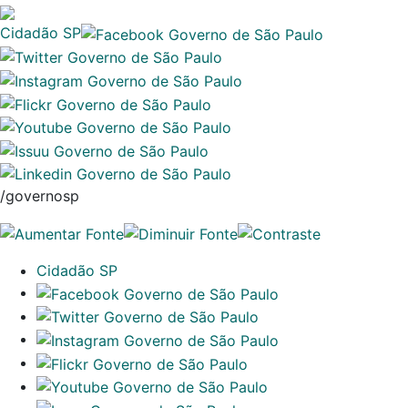
Cidadão SP
/governosp
Cidadão SP