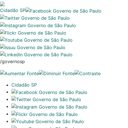
Cidadão SP
/governosp
Cidadão SP