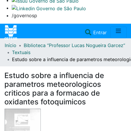
/governosp
(current)
Entrar
Início
Biblioteca “Professor Lucas Nogueira Garcez”
Home
Textuais
Estudo sobre a influencia de parametros meteorologi
Coleções
Estudo sobre a influencia de
Repositório
parametros meteorologicos
criticos para a formacao de
Doações/Aquisições
oxidantes fotoquimicos
Fale Conosco