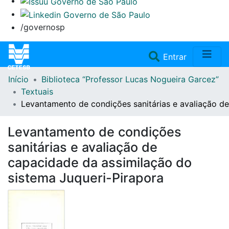
/governosp
(current)
Entrar
Início
Biblioteca “Professor Lucas Nogueira Garcez”
Home
Textuais
Levantamento de condições sanitárias e avaliação de
Coleções
Levantamento de condições
Repositório
sanitárias e avaliação de
capacidade da assimilação do
Doações/Aquisições
sistema Juqueri-Pirapora
Fale Conosco