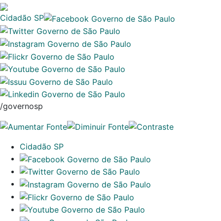
Cidadão SP
/governosp
Cidadão SP