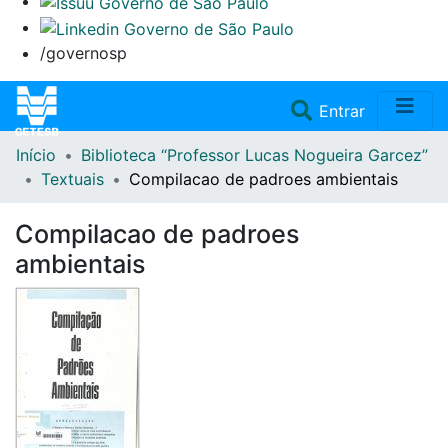
/governosp
(current)
Entrar
Início
Biblioteca “Professor Lucas Nogueira Garcez”
Home
Textuais
Compilacao de padroes ambientais
Coleções
Compilacao de padroes
ambientais
Repositório
Doações/Aquisições
Fale Conosco