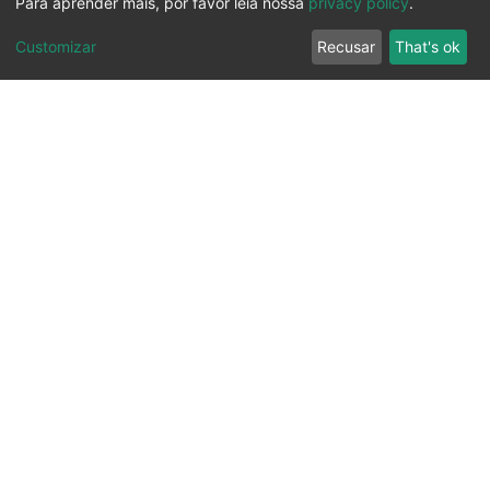
Para aprender mais, por favor leia nossa
privacy policy
.
Customizar
Recusar
That's ok
Ouvidoria
Transparência