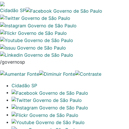
Cidadão SP
/governosp
Cidadão SP