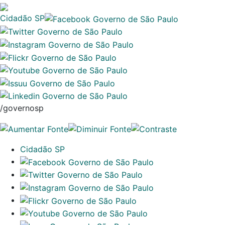
Cidadão SP
/governosp
Cidadão SP