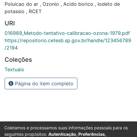
Poluicao do ar
,
Ozonio
,
Acido borico
,
Iodeto de
potassio
,
RCET
URI
016989_Metodo-tentativo-calibracao-ozona-1979.pdf
https://repositorio.cetesb.sp.gov.br/handle/123456789
/2194
Coleções
Textuais
Página do item completo
Coletamos e processamos suas informações pessoais para os
seguintes propósitos:
Autenticação, Preferências,