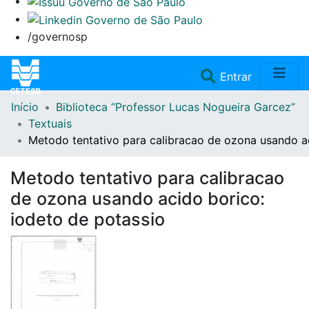
/governosp
(current)
Entrar
Início
Biblioteca “Professor Lucas Nogueira Garcez”
Home
Textuais
Metodo tentativo para calibracao de ozona usando ac
Coleções
Metodo tentativo para calibracao
Repositório
de ozona usando acido borico:
iodeto de potassio
Doações/Aquisições
Fale Conosco