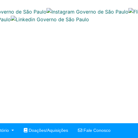
tório
Doações/Aquisições
Fale Conosco