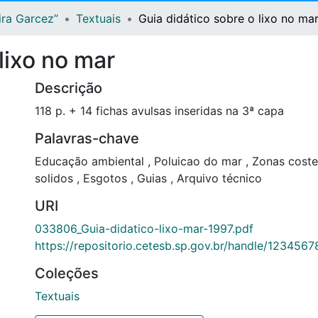
ira Garcez”
Textuais
Guia didático sobre o lixo no ma
lixo no mar
Descrição
118 p. + 14 fichas avulsas inseridas na 3ª capa
Palavras-chave
Educação ambiental
,
Poluicao do mar
,
Zonas coste
solidos
,
Esgotos
,
Guias
,
Arquivo técnico
URI
033806_Guia-didatico-lixo-mar-1997.pdf
https://repositorio.cetesb.sp.gov.br/handle/123456
Coleções
Textuais