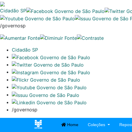
Cidadão SP
/governosp
Cidadão SP
/governosp
Home
Coleções
Reposi