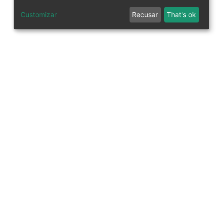
Customizar
Recusar
That's ok
tworks