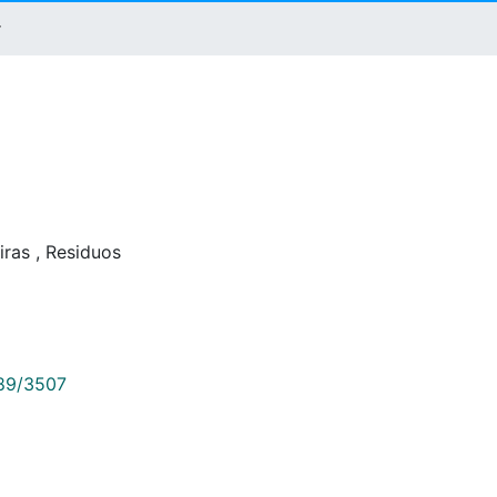
r
iras
,
Residuos
789/3507