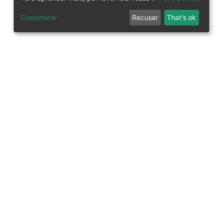
Customizar
Recusar
That's ok
tworks