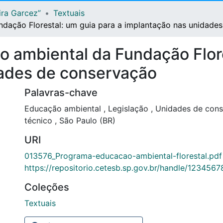
ira Garcez”
Textuais
dação Florestal: um guia para a implantação nas unidade
 ambiental da Fundação Flore
dades de conservação
Palavras-chave
Educação ambiental
,
Legislação
,
Unidades de con
técnico
,
São Paulo (BR)
URI
013576_Programa-educacao-ambiental-florestal.pdf
https://repositorio.cetesb.sp.gov.br/handle/123456
Coleções
Textuais