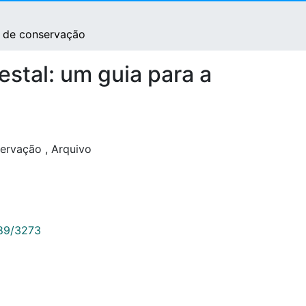
s de conservação
stal: um guia para a
servação
,
Arquivo
789/3273