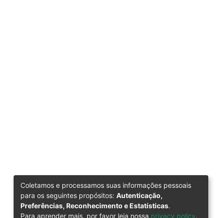
Coletamos e processamos suas informações pessoais
para os seguintes propósitos:
Autenticação,
Preferências, Reconhecimento e Estatísticas
.
Para aprender mais, por favor leia nossa
privacy policy
.