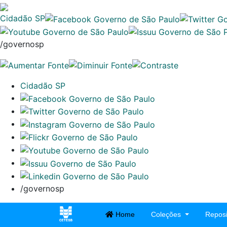
Cidadão SP
/governosp
Cidadão SP
/governosp
Home
Coleções
Reposi