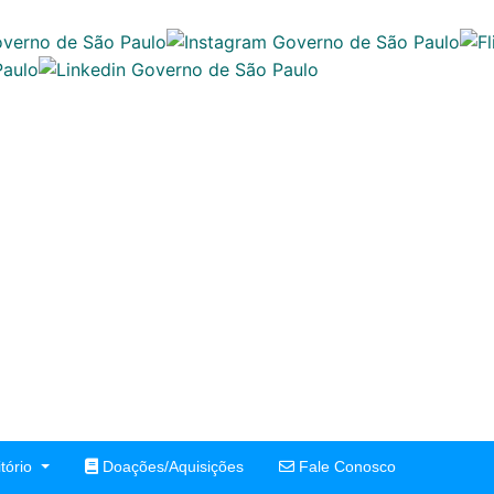
tório
Doações/Aquisições
Fale Conosco