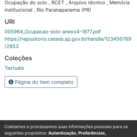
Ocupação do solo
,
RCET
,
Arquivo técnico
,
Memória
institucional
,
Rio Paranapanema (PR)
URI
005964_Ocupacao-solo-anexo4-1977.pdf
https://repositorio.cetesb.sp.gov.br/handle/123456789
/2853
Coleções
Textuais
Página do item completo
Coletamos e processamos suas informações pessoais para os
seguintes propósitos:
Autenticação, Preferências,