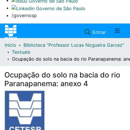
/governosp
(current)
Entrar
Início
Biblioteca “Professor Lucas Nogueira Garcez”
Home
Textuais
Ocupação do solo na bacia do rio Paranapanema: an
Coleções
Ocupação do solo na bacia do rio
Repositório
Paranapanema: anexo 4
Doações/Aquisições
Fale Conosco