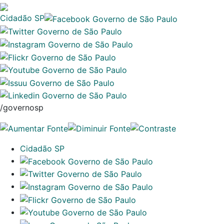
Cidadão SP
/governosp
Cidadão SP