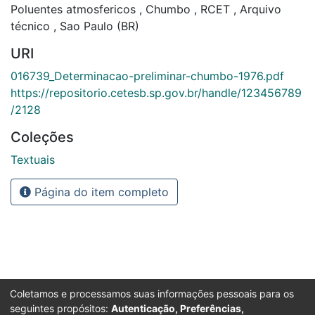
Poluentes atmosfericos
,
Chumbo
,
RCET
,
Arquivo
técnico
,
Sao Paulo (BR)
URI
016739_Determinacao-preliminar-chumbo-1976.pdf
https://repositorio.cetesb.sp.gov.br/handle/123456789
/2128
Coleções
Textuais
Página do item completo
Coletamos e processamos suas informações pessoais para os
seguintes propósitos:
Autenticação, Preferências,