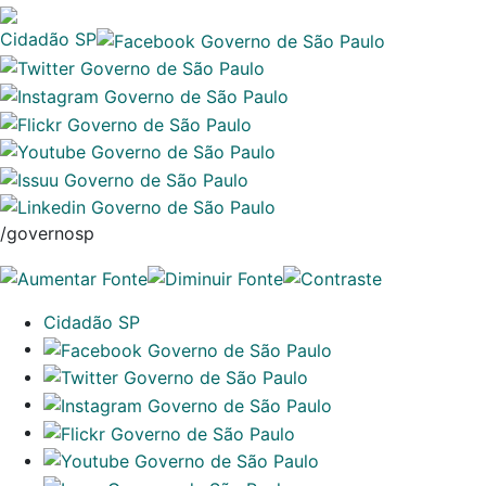
Cidadão SP
/governosp
Cidadão SP