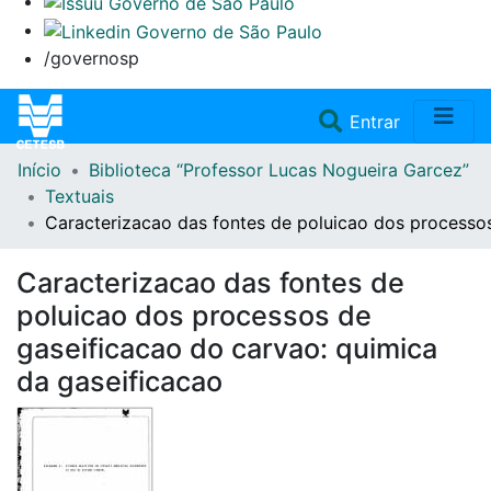
/governosp
(current)
Entrar
Início
Biblioteca “Professor Lucas Nogueira Garcez”
Home
Textuais
Caracterizacao das fontes de poluicao dos processos
Coleções
Caracterizacao das fontes de
Repositório
poluicao dos processos de
gaseificacao do carvao: quimica
Doações/Aquisições
da gaseificacao
Fale Conosco