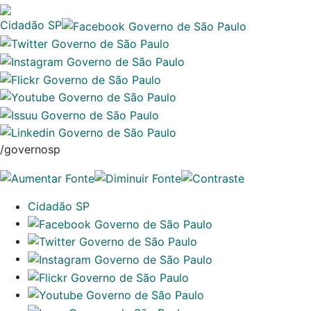
Cidadão SP
/governosp
Cidadão SP