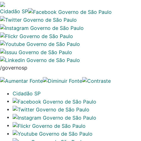
Cidadão SP
/governosp
Cidadão SP