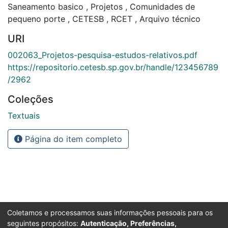
Saneamento basico
,
Projetos
,
Comunidades de
pequeno porte
,
CETESB
,
RCET
,
Arquivo técnico
URI
002063_Projetos-pesquisa-estudos-relativos.pdf
https://repositorio.cetesb.sp.gov.br/handle/123456789
/2962
Coleções
Textuais
Página do item completo
Coletamos e processamos suas informações pessoais para os
seguintes propósitos:
Autenticação, Preferências,