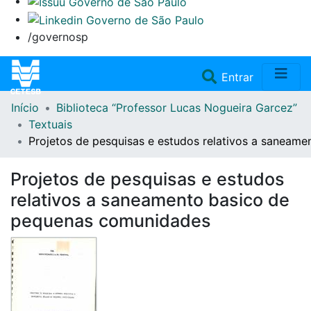
/governosp
(current)
Entrar
Início
Biblioteca “Professor Lucas Nogueira Garcez”
Home
Textuais
Projetos de pesquisas e estudos relativos a saneam
Coleções
Projetos de pesquisas e estudos
Repositório
relativos a saneamento basico de
pequenas comunidades
Doações/Aquisições
Fale Conosco