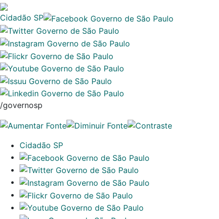
Cidadão SP
/governosp
Cidadão SP