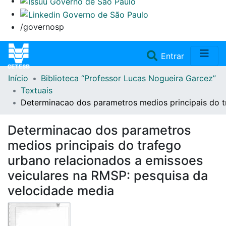
/governosp
(current)
Entrar
Início
Biblioteca “Professor Lucas Nogueira Garcez”
Home
Textuais
Determinacao dos parametros medios principais do t
Coleções
Determinacao dos parametros
Repositório
medios principais do trafego
urbano relacionados a emissoes
Doações/Aquisições
veiculares na RMSP: pesquisa da
velocidade media
Fale Conosco