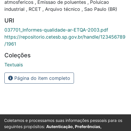
atmosfericos
,
Emissao de poluentes
,
Poluicao
industrial
,
RCET
,
Arquivo técnico
,
Sao Paulo (BR)
URI
037701_Informes-qualidade-ar-ETQA-2003.pdf
https://repositorio.cetesb.sp.gov.br/handle/123456789
/1961
Coleções
Textuais
Página do item completo
Coletamos e processamos suas informações pessoais para os
seguintes propósitos:
Autenticação, Preferências,