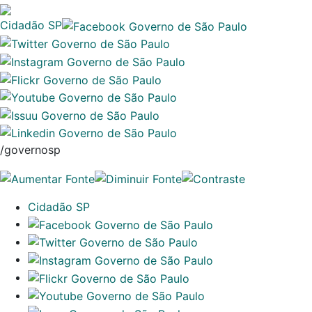
Cidadão SP
/governosp
Cidadão SP