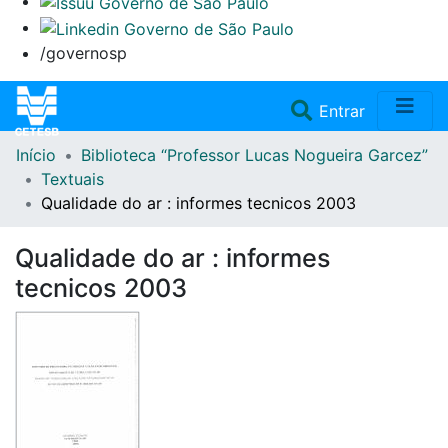
/governosp
(current)
Entrar
Início
Biblioteca “Professor Lucas Nogueira Garcez”
Home
Textuais
Qualidade do ar : informes tecnicos 2003
Coleções
Qualidade do ar : informes
Repositório
tecnicos 2003
Doações/Aquisições
Fale Conosco