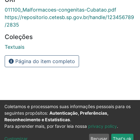
011100_Malformacoes-congenitas-Cubatao.pdf
https://repositorio.cetesb.sp.gov.br/handle/123456789
/2835
Coleções
Textuais
Página do item completo
Coletamos e processamos suas informações pessoais para os
seguintes propósitos:
Autenticação, Preferências,
Reconhecimento e Estatísticas
.
Para aprender mais, por favor leia nossa
privacy policy
.
Customizar
Recusar
That's ok