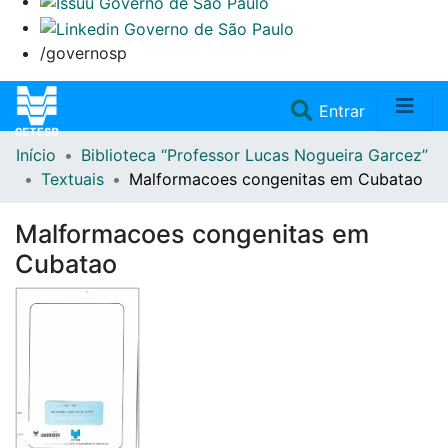
/governosp
(current)
Entrar
Início
Biblioteca “Professor Lucas Nogueira Garcez”
Home
Textuais
Malformacoes congenitas em Cubatao
Coleções
Malformacoes congenitas em
Cubatao
Repositório
Doações/Aquisições
Fale Conosco