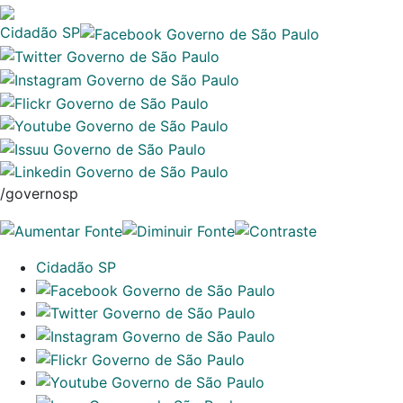
Cidadão SP
/governosp
Cidadão SP