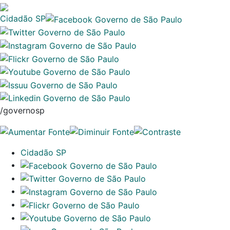
Cidadão SP
/governosp
Cidadão SP