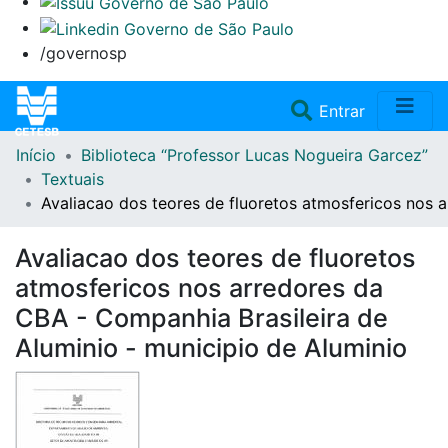
/governosp
(current)
Entrar
Início
Biblioteca “Professor Lucas Nogueira Garcez”
Home
Textuais
Avaliacao dos teores de fluoretos atmosfericos nos 
Coleções
Avaliacao dos teores de fluoretos
Repositório
atmosfericos nos arredores da
CBA - Companhia Brasileira de
Doações/Aquisições
Aluminio - municipio de Aluminio
Fale Conosco