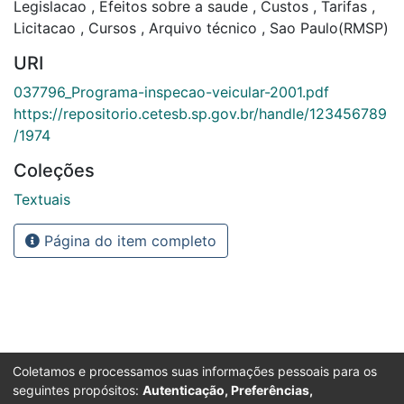
Legislacao
,
Efeitos sobre a saude
,
Custos
,
Tarifas
,
Licitacao
,
Cursos
,
Arquivo técnico
,
Sao Paulo(RMSP)
URI
037796_Programa-inspecao-veicular-2001.pdf
https://repositorio.cetesb.sp.gov.br/handle/123456789
/1974
Coleções
Textuais
Página do item completo
Coletamos e processamos suas informações pessoais para os
seguintes propósitos:
Autenticação, Preferências,