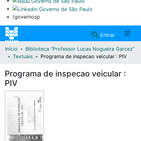
/governosp
(current)
Entrar
Início
Biblioteca “Professor Lucas Nogueira Garcez”
Home
Textuais
Programa de inspecao veicular : PIV
Coleções
Programa de inspecao veicular :
PIV
Repositório
Doações/Aquisições
Fale Conosco