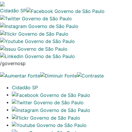
Cidadão SP
/governosp
Cidadão SP