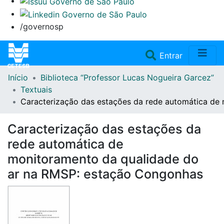
/governosp
(current)
Entrar
Início
Biblioteca “Professor Lucas Nogueira Garcez”
Home
Textuais
Caracterização das estações da rede automática de
Coleções
Caracterização das estações da
Repositório
rede automática de
monitoramento da qualidade do
Doações/Aquisições
ar na RMSP: estação Congonhas
Fale Conosco