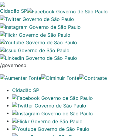
Cidadão SP
/governosp
Cidadão SP