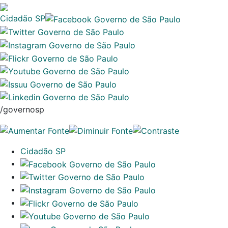
Cidadão SP
/governosp
Cidadão SP