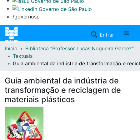
/governosp
(current)
Entrar
Início
Biblioteca “Professor Lucas Nogueira Garcez”
Home
Textuais
Guia ambiental da indústria de transformação e recic
Coleções
Guia ambiental da indústria de
Repositório
transformação e reciclagem de
materiais plásticos
Doações/Aquisições
Fale Conosco