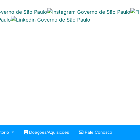
tório
Doações/Aquisições
Fale Conosco