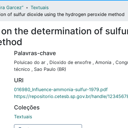
ira Garcez”
Textuais
ion of sulfur dioxide using the hydrogen peroxide method
on the determination of sulfu
ethod
Palavras-chave
Poluicao do ar
,
Dioxido de enxofre
,
Amonia
,
Cong
técnico
,
Sao Paulo (BR)
URI
016980_Influence-ammonia-sulfur-1979.pdf
https://repositorio.cetesb.sp.gov.br/handle/123456
Coleções
Textuais