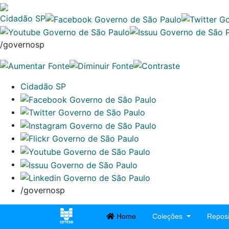
Cidadão SP
/governosp
Cidadão SP
/governosp
Home
Coleções
Reposi