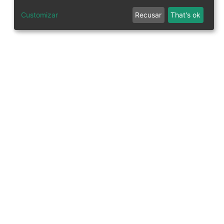
Customizar
Recusar
That's ok
tworks