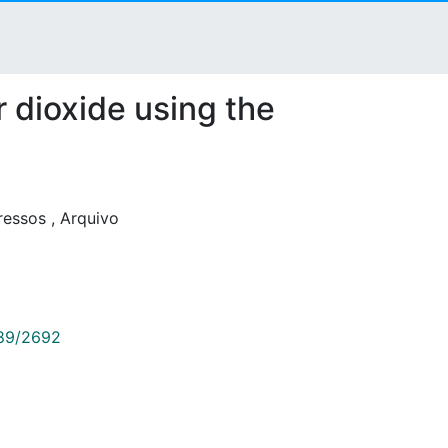
r dioxide using the
ressos
,
Arquivo
789/2692