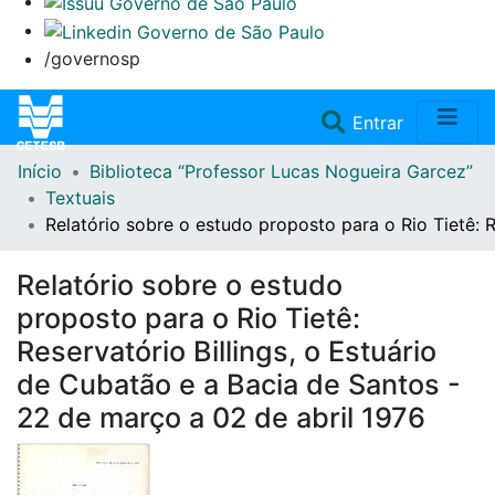
/governosp
(current)
Entrar
Início
Biblioteca “Professor Lucas Nogueira Garcez”
Home
Textuais
Relatório sobre o estudo proposto para o Rio Tietê: R
Coleções
Relatório sobre o estudo
Repositório
proposto para o Rio Tietê:
Reservatório Billings, o Estuário
Doações/Aquisições
de Cubatão e a Bacia de Santos -
22 de março a 02 de abril 1976
Fale Conosco