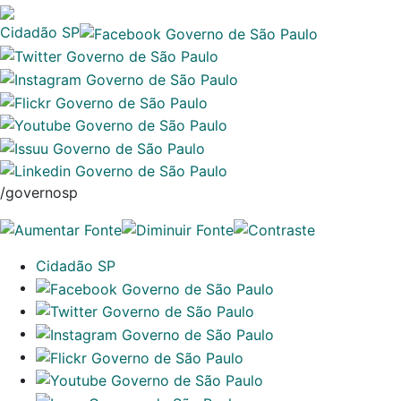
Cidadão SP
/governosp
Cidadão SP