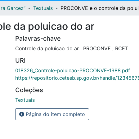
ira Garcez”
Textuais
PROCONVE e o controle da polui
e da poluicao do ar
Palavras-chave
Controle da poluicao do ar
,
PROCONVE
,
RCET
URI
018326_Controle-poluicao-PROCONVE-1988.pdf
https://repositorio.cetesb.sp.gov.br/handle/123456
Coleções
Textuais
Página do item completo