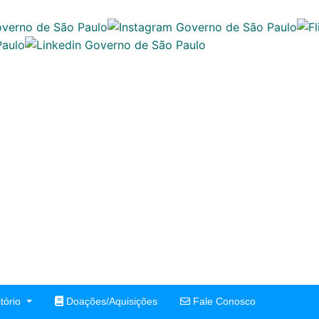
tório
Doações/Aquisições
Fale Conosco