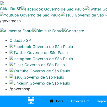
Cidadão SP
/governosp
Cidadão SP
/governosp
Home
Coleções
Reposi