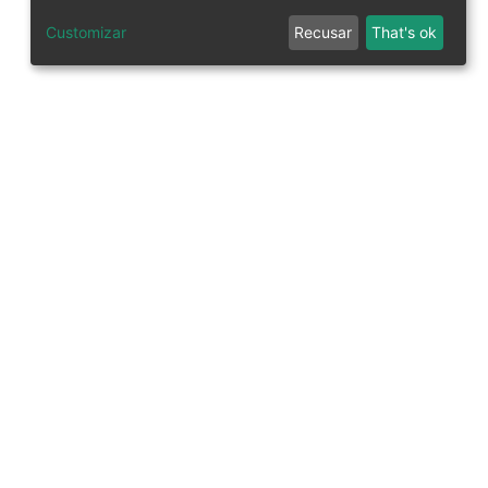
Customizar
Recusar
That's ok
tworks