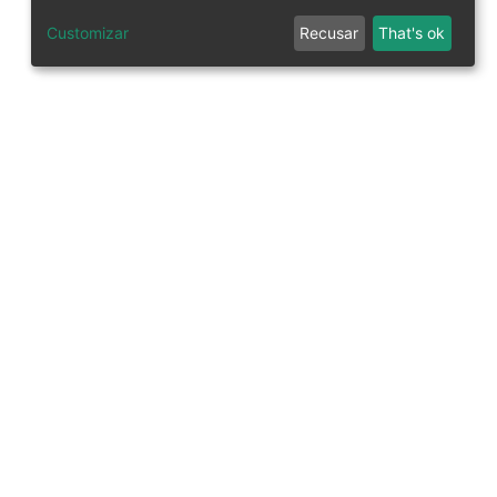
Customizar
Recusar
That's ok
tworks