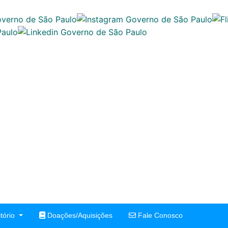
tório
Doações/Aquisições
Fale Conosco