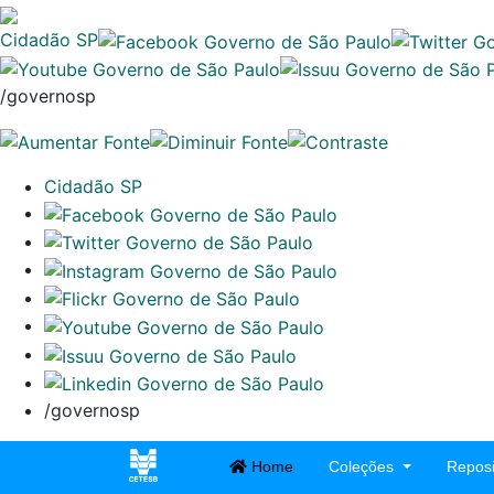
Cidadão SP
/governosp
Cidadão SP
/governosp
Home
Coleções
Reposi