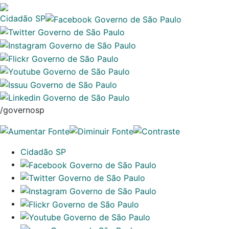
Cidadão SP
/governosp
Cidadão SP