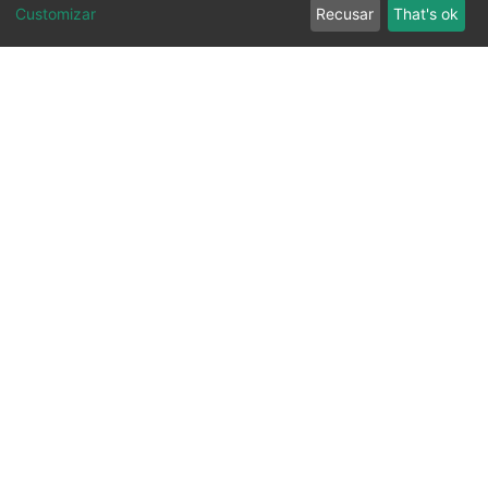
Customizar
Recusar
That's ok
Ouvidoria
Transparência
SIC