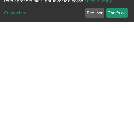
Para aprender mais, por favor leia nossa
privacy policy
.
Customizar
Recusar
That's ok
Ouvidoria
Transparência