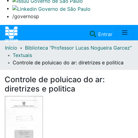
/governosp
(current)
Entrar
Início
Biblioteca “Professor Lucas Nogueira Garcez”
Home
Textuais
Controle de poluicao do ar: diretrizes e politica
Coleções
Controle de poluicao do ar:
Repositório
diretrizes e politica
Doações/Aquisições
Fale Conosco