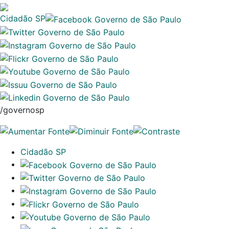
Cidadão SP
/governosp
Cidadão SP