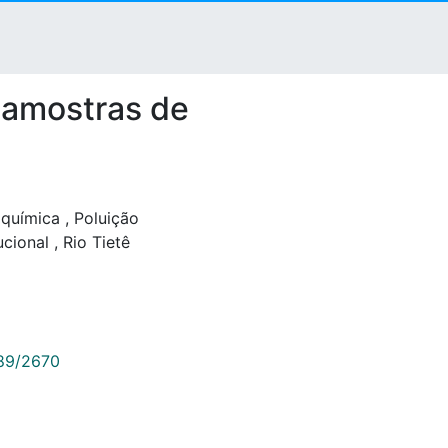
e amostras de
química
,
Poluição
ucional
,
Rio Tietê
789/2670