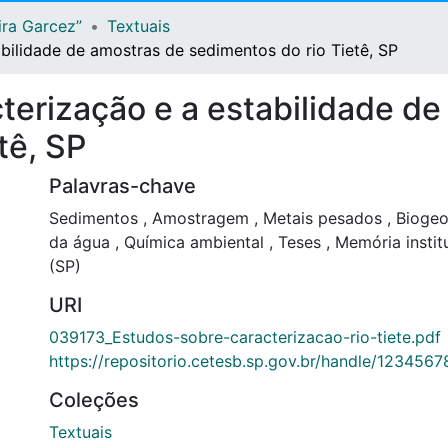
ira Garcez”
Textuais
bilidade de amostras de sedimentos do rio Tietê, SP
terização e a estabilidade d
tê, SP
Palavras-chave
Sedimentos
,
Amostragem
,
Metais pesados
,
Biogeo
da água
,
Química ambiental
,
Teses
,
Memória instit
(SP)
URI
039173_Estudos-sobre-caracterizacao-rio-tiete.pdf
https://repositorio.cetesb.sp.gov.br/handle/123456
Coleções
Textuais