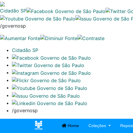
Cidadão SP
/governosp
Cidadão SP
/governosp
Home
Coleções
Reposi