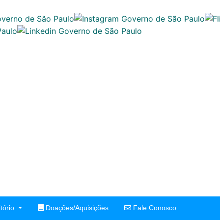
tório
Doações/Aquisições
Fale Conosco