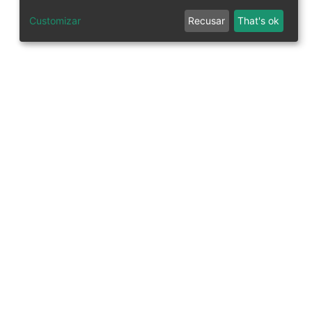
Customizar
Recusar
That's ok
tworks