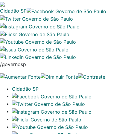
Cidadão SP
/governosp
Cidadão SP