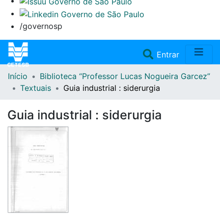
/governosp
(current)
Entrar
Início
Biblioteca “Professor Lucas Nogueira Garcez”
Home
Textuais
Guia industrial : siderurgia
Coleções
Guia industrial : siderurgia
Repositório
Doações/Aquisições
Fale Conosco