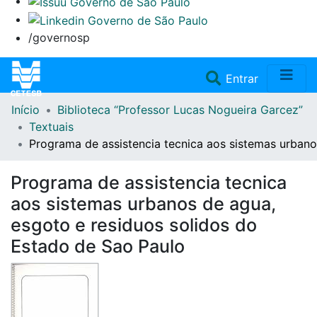
/governosp
(current)
Entrar
Início
Biblioteca “Professor Lucas Nogueira Garcez”
Home
Textuais
Programa de assistencia tecnica aos sistemas urbano
Coleções
Programa de assistencia tecnica
Repositório
aos sistemas urbanos de agua,
esgoto e residuos solidos do
Doações/Aquisições
Estado de Sao Paulo
Fale Conosco