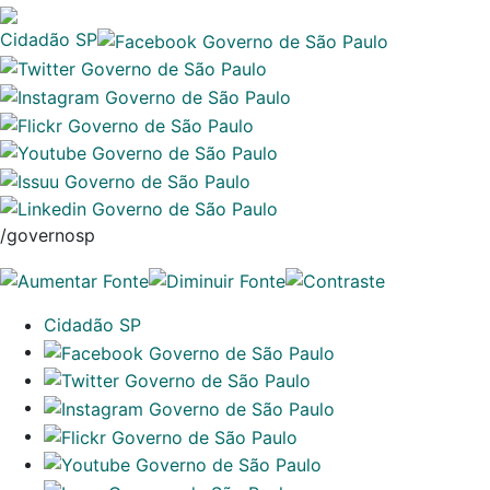
Cidadão SP
/governosp
Cidadão SP