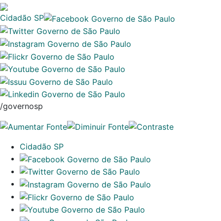
Cidadão SP
/governosp
Cidadão SP