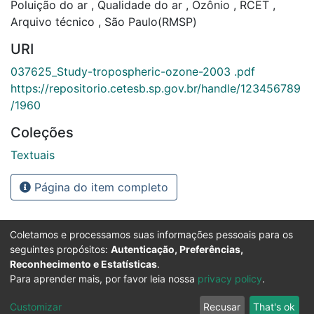
Poluição do ar
,
Qualidade do ar
,
Ozônio
,
RCET
,
Arquivo técnico
,
São Paulo(RMSP)
URI
037625_Study-tropospheric-ozone-2003 .pdf
https://repositorio.cetesb.sp.gov.br/handle/123456789
/1960
Coleções
Textuais
Página do item completo
Coletamos e processamos suas informações pessoais para os
seguintes propósitos:
Autenticação, Preferências,
Reconhecimento e Estatísticas
.
Para aprender mais, por favor leia nossa
privacy policy
.
Customizar
Recusar
That's ok