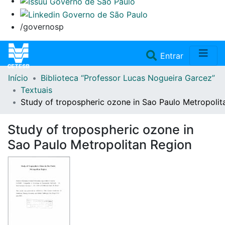
/governosp
(current)
Entrar
Início
Biblioteca “Professor Lucas Nogueira Garcez”
Home
Textuais
Study of tropospheric ozone in Sao Paulo Metropolit
Coleções
Study of tropospheric ozone in
Repositório
Sao Paulo Metropolitan Region
Doações/Aquisições
Fale Conosco