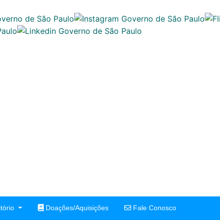
tório
Doações/Aquisições
Fale Conosco