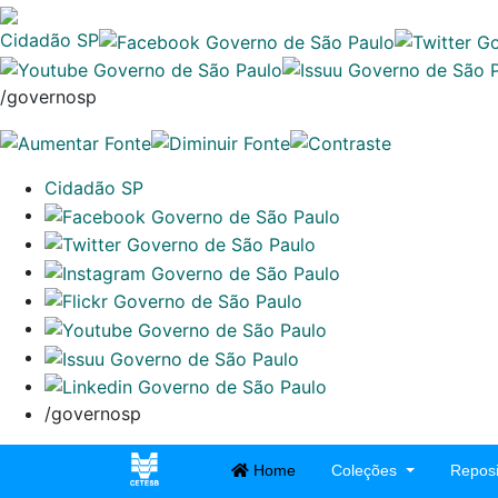
Cidadão SP
/governosp
Cidadão SP
/governosp
Home
Coleções
Reposi