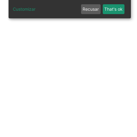
Customizar
Recusar
That's ok
tworks