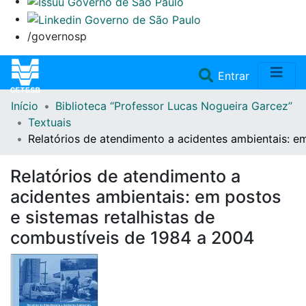
/governosp
(current)
Entrar
Início
Biblioteca “Professor Lucas Nogueira Garcez”
Home
Textuais
Relatórios de atendimento a acidentes ambientais: e
Coleções
Relatórios de atendimento a
Repositório
acidentes ambientais: em postos
e sistemas retalhistas de
Doações/Aquisições
combustíveis de 1984 a 2004
Fale Conosco