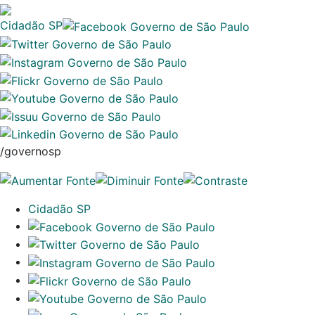
Cidadão SP
/governosp
Cidadão SP