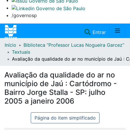
/governosp
(current)
Entrar
Início
Biblioteca “Professor Lucas Nogueira Garcez”
Home
Textuais
Avaliação da qualidade do ar no município de Jaú : C
Coleções
Avaliação da qualidade do ar no
Repositório
município de Jaú : Cartódromo -
Bairro Jorge Stalla - SP: julho
Doações/Aquisições
2005 a janeiro 2006
Fale Conosco
Página do item simplificado