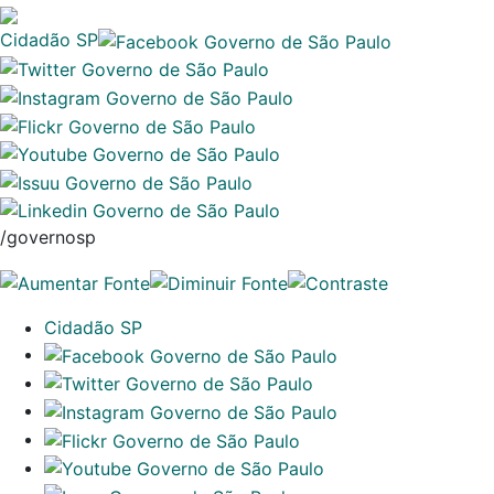
Cidadão SP
/governosp
Cidadão SP