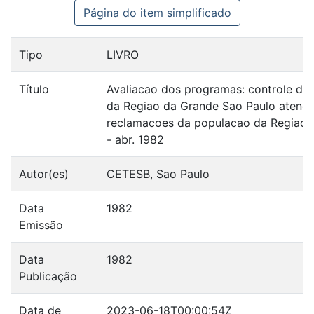
Página do item simplificado
Tipo
LIVRO
Título
Avaliacao dos programas: controle de 
da Regiao da Grande Sao Paulo atend
reclamacoes da populacao da Regiao 
- abr. 1982
Autor(es)
CETESB, Sao Paulo
Data
1982
Emissão
Data
1982
Publicação
Data de
2023-06-18T00:00:54Z