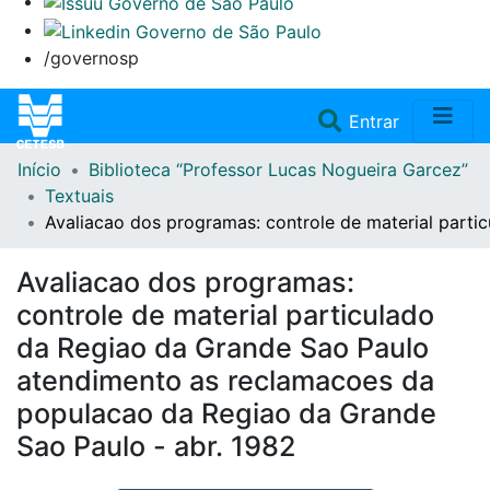
/governosp
(current)
Entrar
Início
Biblioteca “Professor Lucas Nogueira Garcez”
Home
Textuais
Avaliacao dos programas: controle de material part
Coleções
Avaliacao dos programas:
Repositório
controle de material particulado
da Regiao da Grande Sao Paulo
Doações/Aquisições
atendimento as reclamacoes da
populacao da Regiao da Grande
Fale Conosco
Sao Paulo - abr. 1982