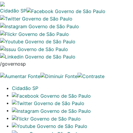
Cidadão SP
/governosp
Cidadão SP