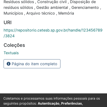
Resíduos sólidos
,
Construção civil
,
Disposição de
resíduos sólidos
,
Gestão ambiental
,
Gerenciamento
,
Municípios
,
Arquivo técnico
,
Memória
URI
https://repositorio.cetesb.sp.gov.br/handle/123456789
/3824
Coleções
Textuais
Página do item completo
Coletamos e processamos suas informações pessoais para os
seguintes propósitos:
Autenticação, Preferências,