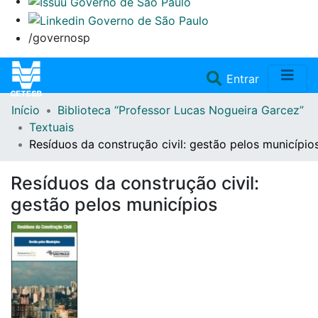
/governosp
(current)
Entrar
Início
Biblioteca “Professor Lucas Nogueira Garcez”
Home
Textuais
Resíduos da construção civil: gestão pelos município
Coleções
Resíduos da construção civil:
Repositório
gestão pelos municípios
Doações/Aquisições
Fale Conosco