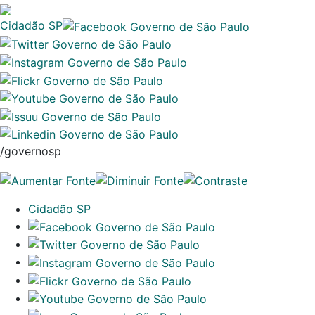
Cidadão SP
/governosp
Cidadão SP