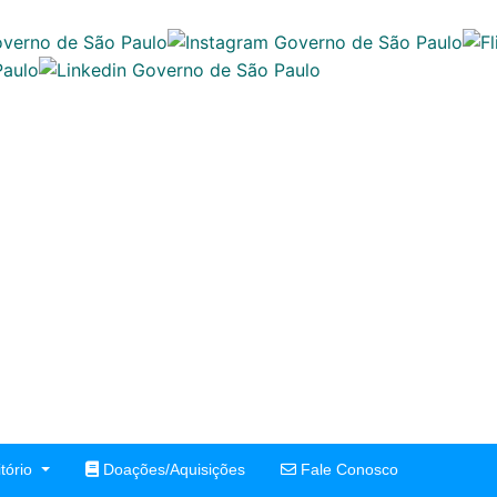
tório
Doações/Aquisições
Fale Conosco