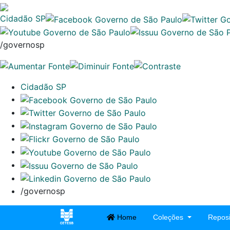
Cidadão SP
/governosp
Cidadão SP
/governosp
Home
Coleções
Reposi