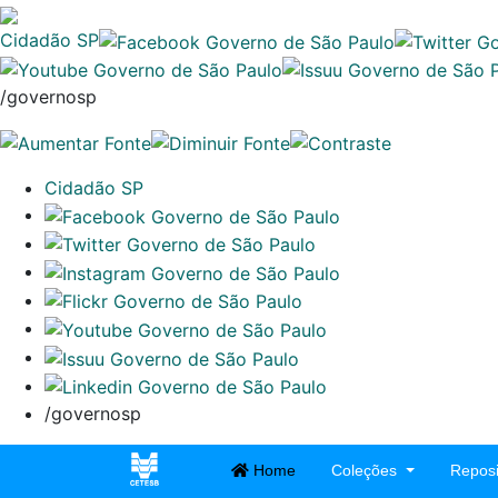
Cidadão SP
/governosp
Cidadão SP
/governosp
Home
Coleções
Reposi