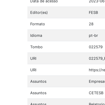
Data de acesso
2023-06
Editor(es)
FESB
Formato
28
Idioma
pt-br
Tombo
022579
URI
022579_R
URI
https://
Assuntos
Empresas
Assuntos
CETESB
Assuntos
Relatorio