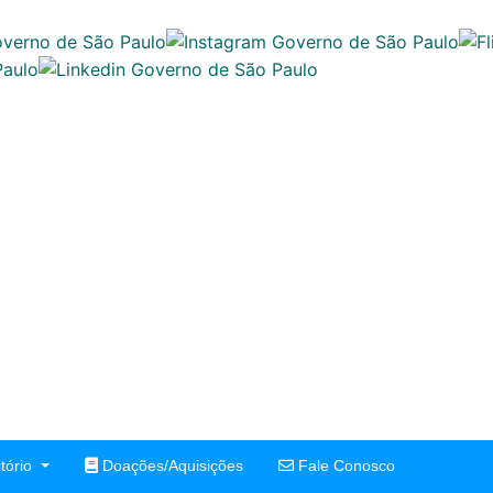
tório
Doações/Aquisições
Fale Conosco