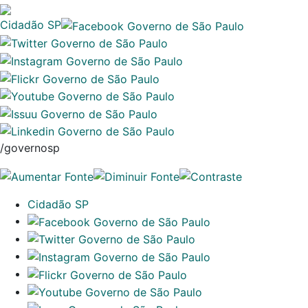
Cidadão SP
/governosp
Cidadão SP