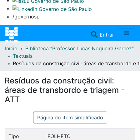
/governosp
(current)
Entrar
Início
Biblioteca “Professor Lucas Nogueira Garcez”
Home
Textuais
Resíduos da construção civil: áreas de transbordo e 
Coleções
Resíduos da construção civil:
Repositório
áreas de transbordo e triagem -
ATT
Doações/Aquisições
Página do item simplificado
Fale Conosco
Tipo
FOLHETO