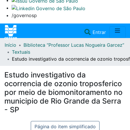
/governosp
(current)
Entrar
Início
Biblioteca “Professor Lucas Nogueira Garcez”
Home
Textuais
Estudo investigativo da ocorrencia de ozonio tropos
Coleções
Estudo investigativo da
Repositório
ocorrencia de ozonio troposferico
por meio de biomonitoramento no
Doações/Aquisições
municipio de Rio Grande da Serra
- SP
Fale Conosco
Página do item simplificado