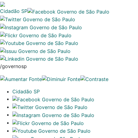
Cidadão SP
/governosp
Cidadão SP