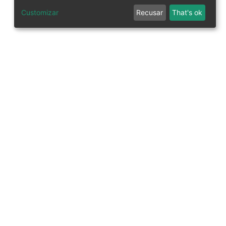
Customizar
Recusar
That's ok
tworks