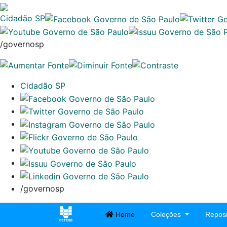
Cidadão SP
/governosp
Cidadão SP
/governosp
Home
Coleções
Reposi