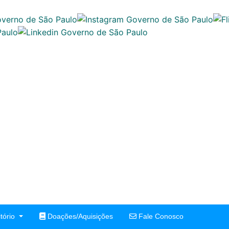
tório
Doações/Aquisições
Fale Conosco