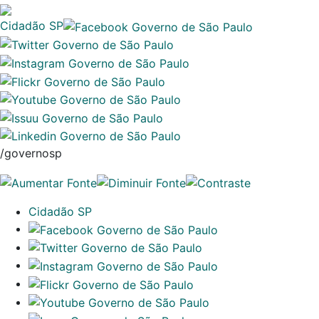
Cidadão SP
/governosp
Cidadão SP