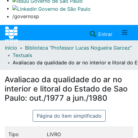
/governosp
(current)
Entrar
Início
Biblioteca “Professor Lucas Nogueira Garcez”
Home
Textuais
Avaliacao da qualidade do ar no interior e litoral do 
Coleções
Avaliacao da qualidade do ar no
Repositório
interior e litoral do Estado de Sao
Paulo: out./1977 a jun./1980
Doações/Aquisições
Página do item simplificado
Fale Conosco
Tipo
LIVRO