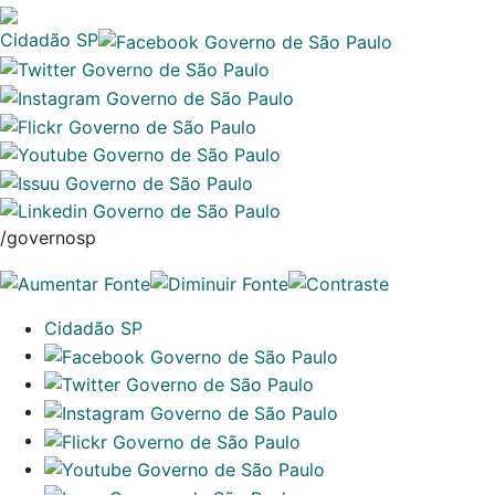
Cidadão SP
/governosp
Cidadão SP