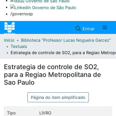
/governosp
(current)
Entrar
Início
Biblioteca “Professor Lucas Nogueira Garcez”
Home
Textuais
Estrategia de controle de SO2, para a Regiao Metrop
Coleções
Estrategia de controle de SO2,
Repositório
para a Regiao Metropolitana de
Sao Paulo
Doações/Aquisições
Página do item simplificado
Fale Conosco
Tipo
LIVRO